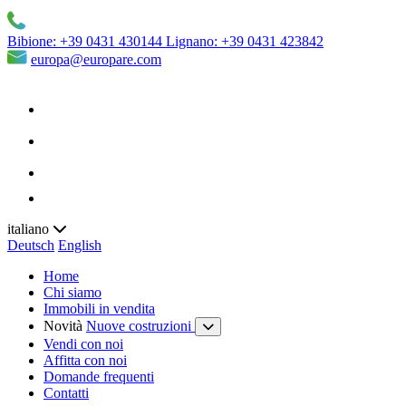
Bibione:
+39 0431 430144
Lignano:
+39 0431 423842
europa@europare.com
italiano
Deutsch
English
Home
Chi siamo
Immobili in vendita
Novità
Nuove costruzioni
Vendi con noi
Affitta con noi
Domande frequenti
Contatti