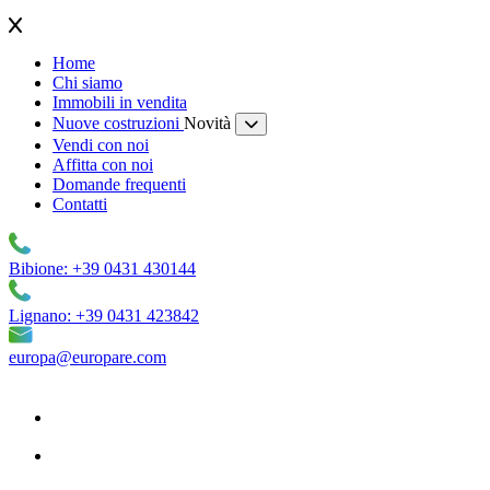
Home
Chi siamo
Immobili in vendita
Nuove costruzioni
Novità
Vendi con noi
Affitta con noi
Domande frequenti
Contatti
Bibione: +39 0431 430144
Lignano: +39 0431 423842
europa@europare.com